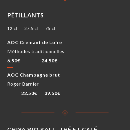
PÉTILLANTS
12 cl
37.5 cl
75 cl
AOC Cremant de Loire
Méthodes traditionnelles
6.50€
24.50€
AOC Champagne brut
Roger Barnier
22.50€
39.50€
CHIYA WO KAFI - THÉ ET CAFÉ