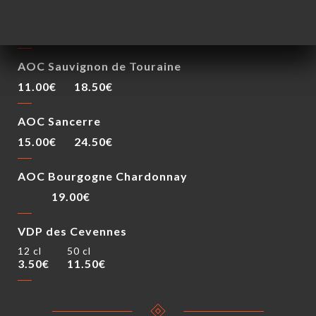
Vins Blancs
37.5 cl
75 cl
AOC Sauvignon de Touraine
11.00€
18.50€
AOC Sancerre
15.00€
24.50€
AOC Bourgogne Chardonnay
19.00€
VDP des Cevennes
12 cl
50 cl
3.50€
11.50€