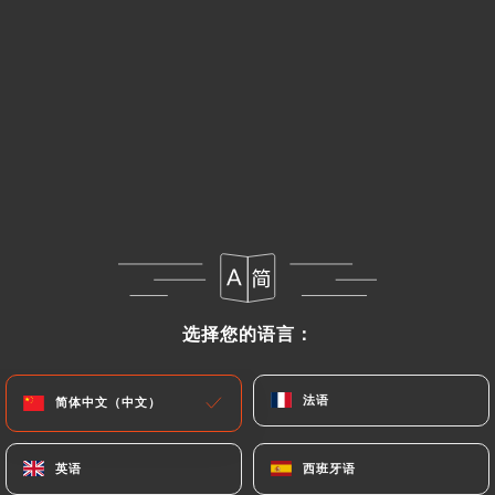
10.00€
Cheekha Yu La
Cuisse de dinde désossée mijotée dans ses épices
12.00€
Doukou Yu Laa
Gigot d'agneau en morceaux mijoté dans ses épices
13.00€
Nyan (Machha)
选择您的语言：
选择您的语言：
Pavé saumon mijoté dans ses épices
15.00€
法语
法语
简体中文（中文）
简体中文（中文）
Chouya Tagou Hen Yu Laa
Grillade de morceaux de magret de canard marinée
英语
英语
西班牙语
西班牙语
aux épices