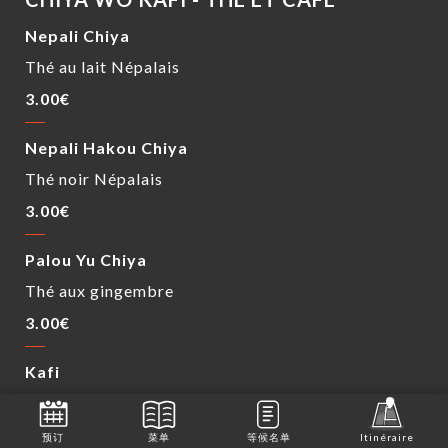
Nepali Chiya
Thé au lait Népalais
3.00€
Nepali Hakou Chiya
Thé noir Népalais
3.00€
Palou Yu Chiya
Thé aux gingembre
3.00€
Kafi
Café noir
2.50€
预订
菜单
等候名单
Itinéraire