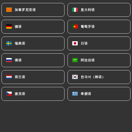
15.00€
加泰罗尼亚语
加泰罗尼亚语
意大利语
意大利语
Chouya Tagou Khaa Yu Laa
德语
德语
葡萄牙语
葡萄牙语
Grillade de cuisse de poulet marinée aux épices
12.00€
瑞典语
瑞典语
日语
日语
Chouya Tagou Tagou Cheekha Yu Laa
俄语
俄语
阿拉伯语
阿拉伯语
Grillade de cuisse de dinde désossé marinée aux
épices
荷兰语
荷兰语
한국어（韩语）
한국어（韩语）
13.00€
捷克语
捷克语
希腊语
希腊语
Chouya Tagou Doukou Yu Laa
Grillade de morceaux de gigot d'agneau, marinée
aux épices
15.00€