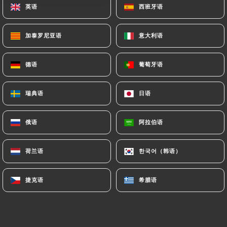
英语
英语
西班牙语
西班牙语
加泰罗尼亚语
加泰罗尼亚语
意大利语
意大利语
Aurélien Porté 已评分
AP
5/5
德语
德语
葡萄牙语
葡萄牙语
Nous ne connaissions pas cette cuisine et
ce fut donc une découverte. Nous
瑞典语
瑞典语
日语
日语
estimons avoir bien mangé et y
retournerons volontiers à l'occasion pour
tester d'autres plats. La dame qui tient le
俄语
俄语
阿拉伯语
阿拉伯语
restaurant présente bien ses plats, par
contre elle ne semble pas très équipée (ou
荷兰语
荷兰语
한국어（韩语）
한국어（韩语）
à l'aise) avec l'informatique, si vous passez
par un coffret cadeau le mieux est de
捷克语
捷克语
希腊语
希腊语
réserver 48h à l'avance et de l'avoir au
téléphone directement.
20/04/2026
•
07:19