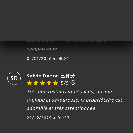
20/01/2026
•
10:43
Anne Langlamet 已评分
AL
5/5
Bonne cuisine et propriétaire très
sympathique
05/01/2026
•
08:21
Sylvie Dupon 已评分
SD
5/5
Très bon restaurant népalais, cuisine
typique et savoureuse, la propriétaire est
adorable et très attentionnée
29/12/2025
•
01:23