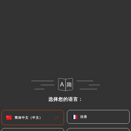
菜单
ZH
/
主页
评价
评价
选择您的语言：
选择您的语言：
388 Uniiti 评论
4.7 / 5
法语
法语
简体中文（中文）
简体中文（中文）
评论已核实，100% 真实。