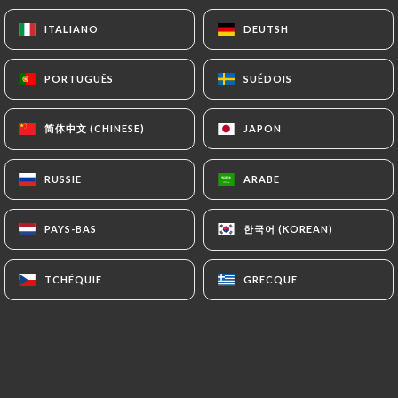
15.00€
ITALIANO
ITALIANO
DEUTSH
DEUTSH
Chouya Tagou Khaa Yu Laa
PORTUGUÊS
PORTUGUÊS
SUÉDOIS
SUÉDOIS
Grillade de cuisse de poulet marinée aux épices
12.00€
简体中文 (CHINESE)
简体中文 (CHINESE)
JAPON
JAPON
Chouya Tagou Tagou Cheekha Yu Laa
RUSSIE
RUSSIE
ARABE
ARABE
Grillade de cuisse de dinde désossé marinée aux
épices
한국어 (KOREAN)
한국어 (KOREAN)
PAYS-BAS
PAYS-BAS
13.00€
TCHÉQUIE
TCHÉQUIE
GRECQUE
GRECQUE
Chouya Tagou Doukou Yu Laa
Grillade de morceaux de gigot d'agneau, marinée
aux épices
15.00€