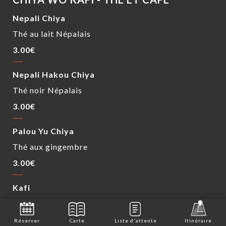
Nepali Chiya
Thé au lait Népalais
3.00€
Nepali Hakou Chiya
Thé noir Népalais
3.00€
Palou Yu Chiya
Thé aux gingembre
3.00€
Kafi
Café noir
2.50€
Réserver
Carte
Liste d'attente
Itinéraire