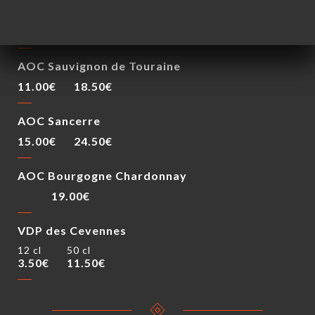
Vins Blancs
37.5 cl
75 cl
AOC Sauvignon de Touraine
11.00€
18.50€
AOC Sancerre
15.00€
24.50€
AOC Bourgogne Chardonnay
19.00€
VDP des Cevennes
12 cl
50 cl
3.50€
11.50€