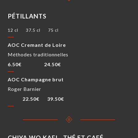
PÉTILLANTS
12 cl
37.5 cl
75 cl
AOC Cremant de Loire
Méthodes traditionnelles
6.50€
24.50€
AOC Champagne brut
Roger Barnier
22.50€
39.50€
CHIYA WO KAFI - THÉ ET CAFÉ