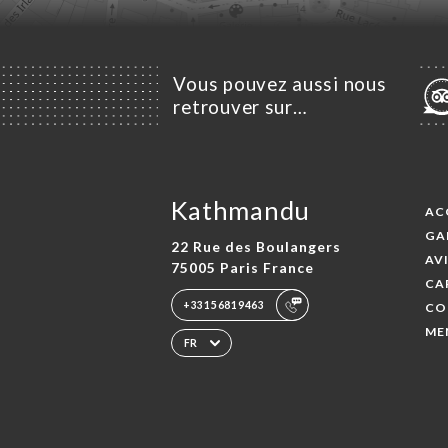
Vous pouvez aussi nous
retrouver sur…
Kathmandu
AC
GA
22 Rue des Boulangers
AV
75005 Paris France
CA
+33156819463
CO
ME
FR