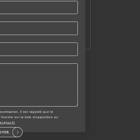
nsommation, il est rappelé que le
nscrire sur la liste d'opposition au
el.gouv.fr
OYER