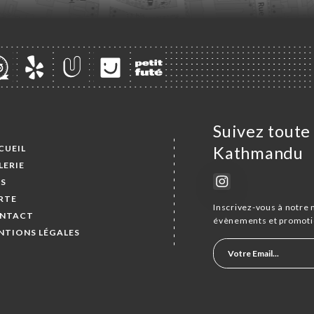
Suivez toute 
CUEIL
Kathmandu
LERIE
IS
RTE
Inscrivez-vous à notre 
NTACT
évènements et promoti
NTIONS LÉGALES