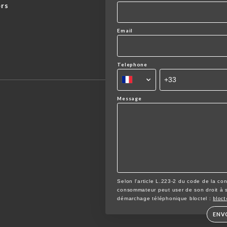
ers
Email
Telephone
Message
Selon l'article L.223-2 du code de la co
consommateur peut user de son droit à s'i
bloct
démarchage téléphonique bloctel :
ENV