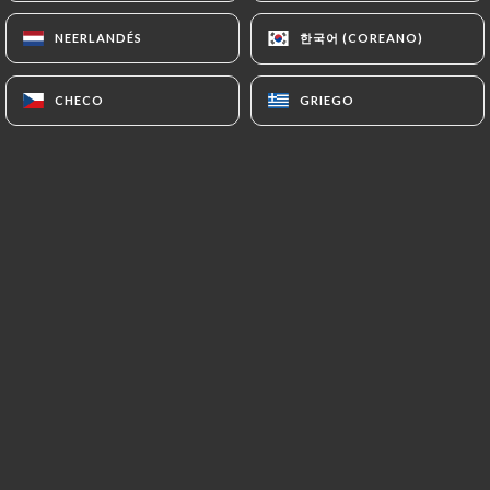
한국어 (COREANO)
한국어 (COREANO)
NEERLANDÉS
NEERLANDÉS
CHECO
CHECO
GRIEGO
GRIEGO
Le Kathmandu est l'un des premiers
restaurants népalais d'Europe
spécialisé en cuisine gastronomique
Newar de la vallée de Kathmandu.
Venez y découvrir une cuisine raffinée
et atypique. Le Chef vous proposera
des spécialités telles que le Laa Yu
Momo (raviolis préparés selon la
tradition népalaise) ou encore le
Chatamari en dessert (crêpe typique au
chocolat). Tout est réuni pour satisfaire