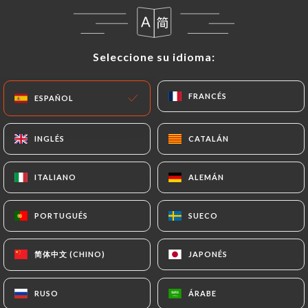
Hoy cerrado
Seleccione su idioma:
Seleccione su idioma:
FRANCÉS
FRANCÉS
ESPAÑOL
ESPAÑOL
Kathmandu
INGLÉS
INGLÉS
CATALÁN
CATALÁN
RESEÑA 388
RESTAURANT GASTRONOMIQUE NEPALAIS
ITALIANO
ITALIANO
ALEMÁN
ALEMÁN
22 Rue Des Boulangers
75005 Paris France
PORTUGUÉS
PORTUGUÉS
SUECO
SUECO
简体中文 (CHINO)
简体中文 (CHINO)
JAPONÉS
JAPONÉS
RUSO
RUSO
ÁRABE
ÁRABE
¿Quiénes somos?