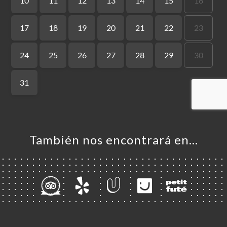
CIO
ERVA
ERÍA
EÑA
NÚ
ACTO
También nos encontrará en…