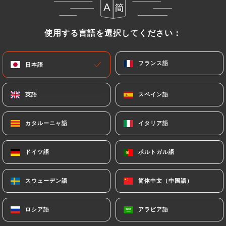
メニュー
JA
使用する言語を選択してください：
使用する言語を選択してください：
フランス語
フランス語
日本語
日本語
英語
英語
スペイン語
スペイン語
/
ホーム
ギャラリー
ギャラリー
カタルーニャ語
カタルーニャ語
イタリア語
イタリア語
ドイツ語
ドイツ語
ポルトガル語
ポルトガル語
スウェーデン語
スウェーデン語
简体中文（中国語）
简体中文（中国語）
ロシア語
ロシア語
アラビア語
アラビア語